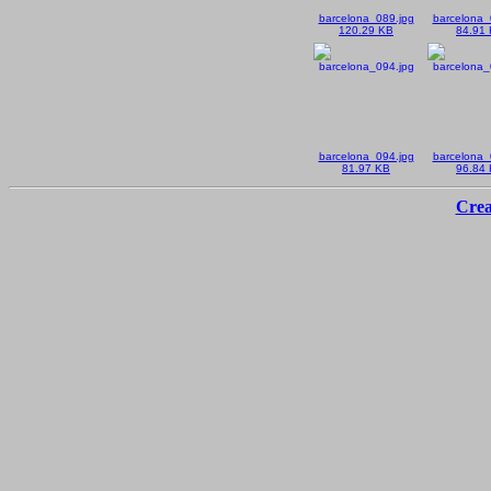
barcelona_089.jpg
barcelona_
120.29 KB
84.91
barcelona_094.jpg
barcelona_
81.97 KB
96.84
Crea