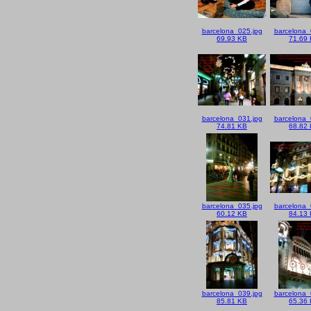
barcelona_025.jpg
barcelona_
69.93 KB
71.69
barcelona_031.jpg
barcelona_
74.81 KB
68.82
barcelona_035.jpg
barcelona_
60.12 KB
84.13
barcelona_039.jpg
barcelona_
85.81 KB
65.36