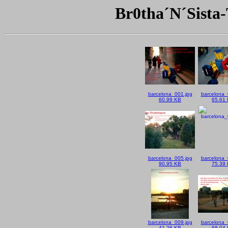
Br0tha´N´Sista-
barcelona_001.jpg
barcelona_
60.99 KB
65.61
barcelona_005.jpg
barcelona_
90.95 KB
75.39
barcelona_009.jpg
barcelona_
41.26 KB
68.04